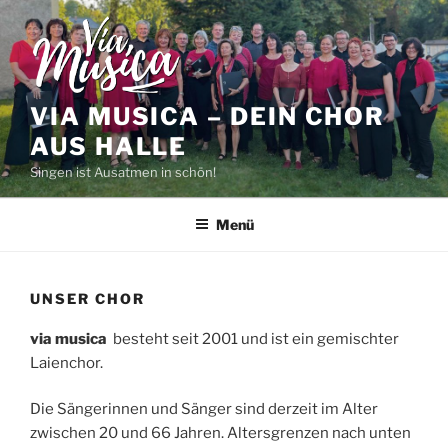
Zum
Inhalt
springen
VIA MUSICA – DEIN CHOR
AUS HALLE
Singen ist Ausatmen in schön!
Menü
UNSER CHOR
via musica
besteht seit 2001 und ist ein gemischter
Laienchor.
Die Sängerinnen und Sänger sind derzeit im Alter
zwischen 20 und 66 Jahren. Altersgrenzen nach unten