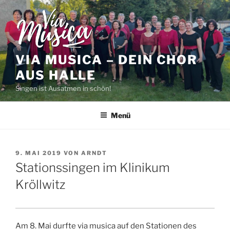
Zum
Inhalt
springen
VIA MUSICA – DEIN CHOR
AUS HALLE
Singen ist Ausatmen in schön!
Menü
VERÖFFENTLICHT
9. MAI 2019
VON
ARNDT
AM
Stationssingen im Klinikum
Kröllwitz
Am 8. Mai durfte via musica auf den Stationen des