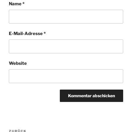
Name
*
E-Mail-Adresse
*
Website
Beitragsnavigation
Vorheriger
ZURÜCK