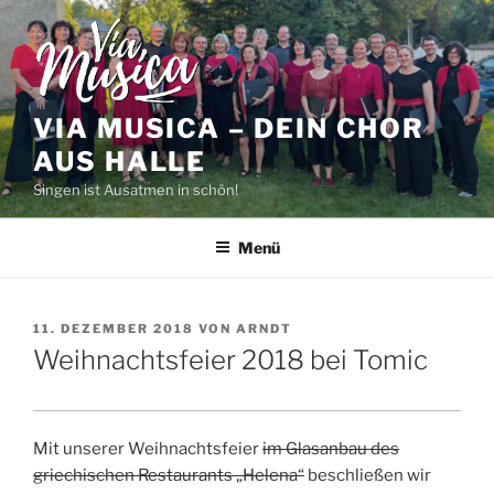
Zum
Inhalt
springen
VIA MUSICA – DEIN CHOR
AUS HALLE
Singen ist Ausatmen in schön!
Menü
VERÖFFENTLICHT
11. DEZEMBER 2018
VON
ARNDT
AM
Weihnachtsfeier 2018 bei Tomic
Mit unserer Weihnachtsfeier
im Glasanbau des
griechischen Restaurants „Helena“
beschließen wir